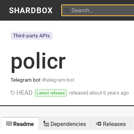
SHARDBOX
Third-party APIs
policr
Telegram bot
telegram-bot
HEAD
released
about 6 years ago
Latest release
Readme
Dependencies
Releases