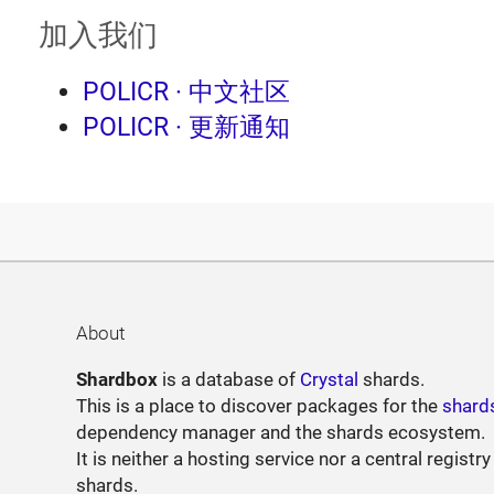
加入我们
POLICR · 中文社区
POLICR · 更新通知
About
Shardbox
is a database of
Crystal
shards.
This is a place to discover packages for the
shard
dependency manager and the shards ecosystem.
It is neither a hosting service nor a central registry
shards.